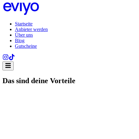
Startseite
Anbieter werden
Über uns
Blog
Gutscheine
Das sind deine Vorteile
Neukundengewinnung
Du gewinnst neue Kundenzielgruppen, die durch eviyo auf dich
aufmerksam geworden sind.