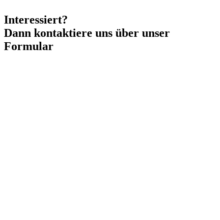
Interessiert?
Dann kontaktiere uns über unser
Formular
Name des Unternehmens?*
Vor- und Nachname?*
Wie können wir euch erreichen?*
Sollen wir euch anrufen?
Ort des Unternehmens?*
PLZ*
Zu welcher Kategorie gehörst du?*